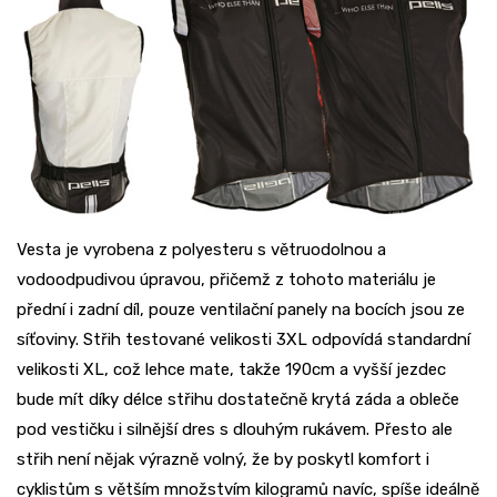
Vesta je vyrobena z polyesteru s větruodolnou a
vodoodpudivou úpravou, přičemž z tohoto materiálu je
přední i zadní díl, pouze ventilační panely na bocích jsou ze
síťoviny. Střih testované velikosti 3XL odpovídá standardní
velikosti XL, což lehce mate, takže 190cm a vyšší jezdec
bude mít díky délce střihu dostatečně krytá záda a obleče
pod vestičku i silnější dres s dlouhým rukávem. Přesto ale
střih není nějak výrazně volný, že by poskytl komfort i
cyklistům s větším množstvím kilogramů navíc, spíše ideálně