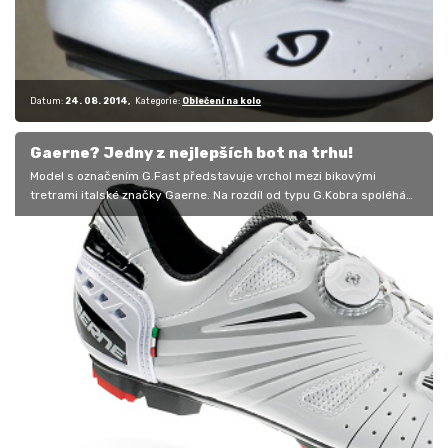
Datum:
24. 08. 2014
Kategorie:
Oblečení na kolo
Gaerne? Jedny z nejlepších bot na trhu!
Model s označením G.Fast představuje vrchol mezi bikovými
tretrami italské značky Gaerne. Na rozdíl od typu G.Kobra spoléhá
na jediné…