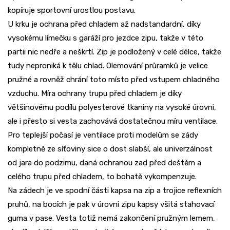
kopíruje sportovní urostlou postavu.
U krku je ochrana před chladem až nadstandardní, díky
vysokému límečku s garáží pro jezdce zipu, takže v této
partii nic nedře a neškrtí. Zip je podložený v celé délce, takže
tudy neproniká k tělu chlad. Olemování průramků je velice
pružné a rovněž chrání toto místo před vstupem chladného
vzduchu. Míra ochrany trupu před chladem je díky
většinovému podílu polyesterové tkaniny na vysoké úrovni,
ale i přesto si vesta zachovává dostatečnou míru ventilace.
Pro teplejší počasí je ventilace proti modelům se zády
kompletně ze síťoviny sice o dost slabší, ale univerzálnost
od jara do podzimu, daná ochranou zad před deštěm a
celého trupu před chladem, to bohatě vykompenzuje.
Na zádech je ve spodní části kapsa na zip a trojice reflexních
pruhů, na bocích je pak v úrovni zipu kapsy všitá stahovací
guma v pase. Vesta totiž nemá zakončení pružným lemem,