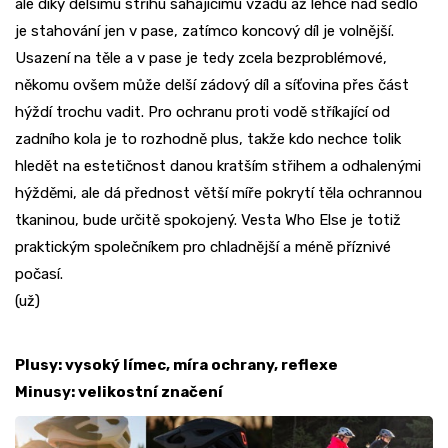
ale díky delšímu střihu sahajícímu vzadu až lehce nad sedlo
je stahování jen v pase, zatímco koncový díl je volnější.
Usazení na těle a v pase je tedy zcela bezproblémové,
někomu ovšem může delší zádový díl a síťovina přes část
hýždí trochu vadit. Pro ochranu proti vodě stříkající od
zadního kola je to rozhodně plus, takže kdo nechce tolik
hledět na estetičnost danou kratším střihem a odhalenými
hýžděmi, ale dá přednost větší míře pokrytí těla ochrannou
tkaninou, bude určitě spokojený. Vesta Who Else je totiž
praktickým společníkem pro chladnější a méně příznivé
počasí.
(už)
Plusy: vysoký límec, míra ochrany, reflexe
Minusy: velikostní značení