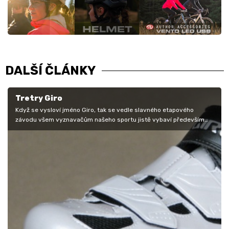
DALŠÍ ČLÁNKY
Tretry Giro
Když se vysloví jméno Giro, tak se vedle slavného etapového
závodu všem vyznavačům našeho sportu jistě vybaví především
přilby. Ty jsou již…