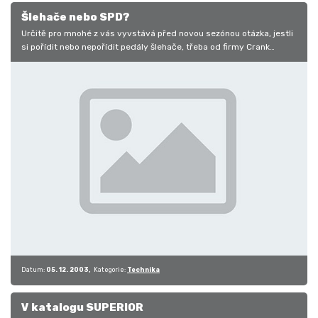
Šlehače nebo SPD?
Určitě pro mnohé z vás vyvstává před novou sezónou otázka, jestli
si pořídit nebo nepořídit pedály šlehače, třeba od firmy Crank
Brothers.…
Datum:
05. 12. 2003
Kategorie:
Technika
V katalogu SUPERIOR