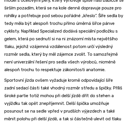
model s ocelovými pery, který vyhovuje spíše naší babičce se
širším pozadím, která se na kole denně dopravuje pouze pro
rohlíky a potřebuje pod sebou pořádné „křeslo“. Šíře sedla by
tedy měla být alespoň trochu přímo úměrná šířce pánve
cyklisty. Například Specialized dodává speciální podložku s
gelem, která po sednutí si na ni znázorní místa největšího
tlaku, jejichž vzájemná vzdálenost potom určí výsledný
rozměr sedla, který by měl zájemce zvolit. To samozřejmě
není univerzální řešení pro sedla všech výrobců, nicméně
alespoň trochu to respektuje zákonitosti anatomie.
Sportovní jízda ovšem vyžaduje kromě odpovídající šíře
zadní sedací části také vhodný rozměr středu a špičky. Příliš
široké partie totiž mohou při delší jízdě dřít do stehen a
vyjížďku tak opět znepříjemnit. Delší špička umožňuje
posunout se na sedle vpřed v prudších výjezdech a také
měnit polohu při delší jízdě, a tak si částečně
ulevit od tlaku