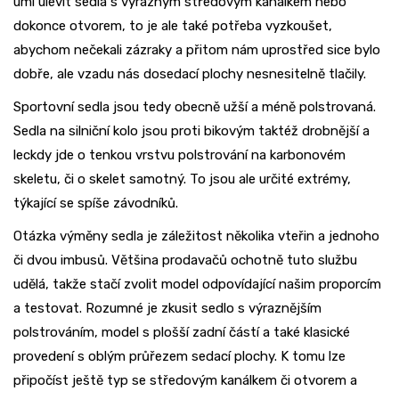
umí ulevit sedla s výrazným středovým kanálkem nebo
dokonce otvorem, to je ale také potřeba vyzkoušet,
abychom nečekali zázraky a přitom nám uprostřed sice bylo
dobře, ale vzadu nás dosedací plochy nesnesitelně tlačily.
Sportovní sedla jsou tedy obecně užší a méně polstrovaná.
Sedla na silniční kolo jsou proti bikovým taktéž drobnější a
leckdy jde o tenkou vrstvu polstrování na karbonovém
skeletu, či o skelet samotný. To jsou ale určité extrémy,
týkající se spíše závodníků.
Otázka výměny sedla je záležitost několika vteřin a jednoho
či dvou imbusů. Většina prodavačů ochotně tuto službu
udělá, takže stačí zvolit model odpovídající našim proporcím
a testovat. Rozumné je zkusit sedlo s výraznějším
polstrováním, model s plošší zadní částí a také klasické
provedení s oblým průřezem sedací plochy. K tomu lze
připočíst ještě typ se středovým kanálkem či otvorem a