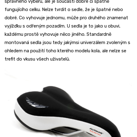
správného výběru, ale je součástí dobře či špatně
fungujícího celku. Nelze tvrdit o sedle, že je špatné nebo
dobré. Co vyhovuje jednomu, může pro druhého znamenat
vyjížďku s odřeným pozadím. U sedla je to jako u obuvi,
každému prostě vyhovuje něco jiného. Standardně
montovaná sedla jsou tedy jakýmsi univerzálem zvoleným s
ohledem na použití toho kterého modelu kola, ale nelze se
trefit do vkusu všech uživatelů.