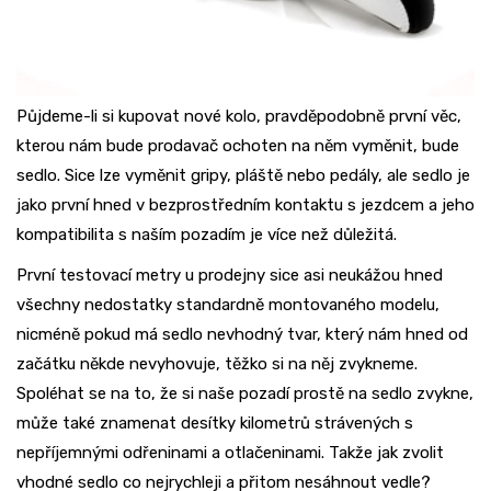
Půjdeme-li si kupovat nové kolo, pravděpodobně první věc,
kterou nám bude prodavač ochoten na něm vyměnit, bude
sedlo. Sice lze vyměnit gripy, pláště nebo pedály, ale sedlo je
jako první hned v bezprostředním kontaktu s jezdcem a jeho
kompatibilita s naším pozadím je více než důležitá.
První testovací metry u prodejny sice asi neukážou hned
všechny nedostatky standardně montovaného modelu,
nicméně pokud má sedlo nevhodný tvar, který nám hned od
začátku někde nevyhovuje, těžko si na něj zvykneme.
Spoléhat se na to, že si naše pozadí prostě na sedlo zvykne,
může také znamenat desítky kilometrů strávených s
nepříjemnými odřeninami a otlačeninami. Takže jak zvolit
vhodné sedlo co nejrychleji a přitom nesáhnout vedle?