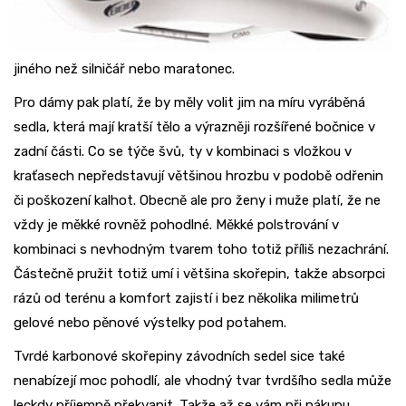
jiného než silničář nebo maratonec.
Pro dámy pak platí, že by měly volit jim na míru vyráběná
sedla, která mají kratší tělo a výrazněji rozšířené bočnice v
zadní části. Co se týče švů, ty v kombinaci s vložkou v
kraťasech nepředstavují většinou hrozbu v podobě odřenin
či poškození kalhot. Obecně ale pro ženy i muže platí, že ne
vždy je měkké rovněž pohodlné. Měkké polstrování v
kombinaci s nevhodným tvarem toho totiž příliš nezachrání.
Částečně pružit totiž umí i většina skořepin, takže absorpci
rázů od terénu a komfort zajistí i bez několika milimetrů
gelové nebo pěnové výstelky pod potahem.
Tvrdé karbonové skořepiny závodních sedel sice také
nenabízejí moc pohodlí, ale vhodný tvar tvrdšího sedla může
leckdy příjemně překvapit. Takže až se vám při nákupu