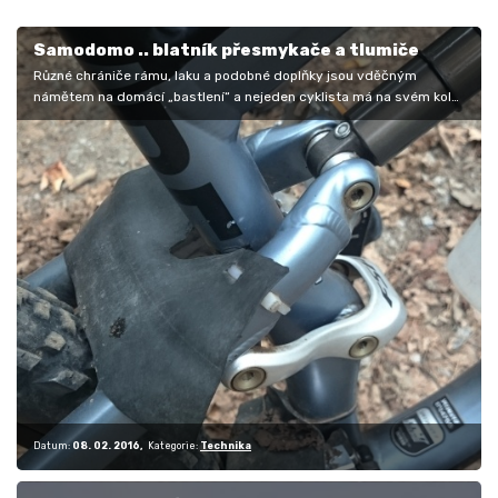
Samodomo .. blatník přesmykače a tlumiče
Různé chrániče rámu, laku a podobné doplňky jsou vděčným
námětem na domácí „bastlení“ a nejeden cyklista má na svém kole
více či méně…
Datum:
08. 02. 2016
Kategorie:
Technika