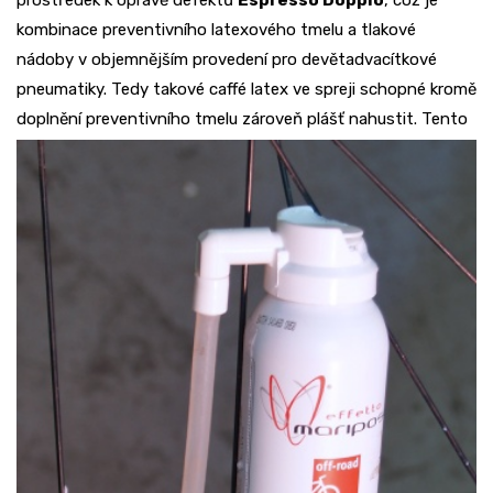
prostředek k opravě defektů
Espresso Doppio
, což je
kombinace preventivního latexového tmelu a tlakové
nádoby v objemnějším provedení pro devětadvacítkové
pneumatiky. Tedy takové caffé latex ve spreji schopné kromě
doplnění preventivního tmelu zároveň plášť
nahustit. Tento