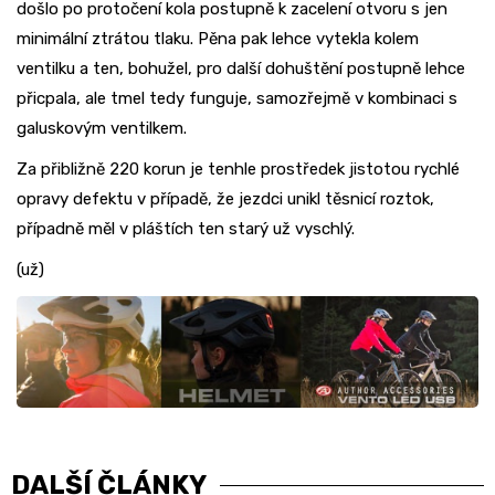
došlo po protočení kola postupně k zacelení otvoru s jen
minimální ztrátou tlaku. Pěna pak lehce vytekla kolem
ventilku a ten, bohužel, pro další dohuštění postupně lehce
přicpala, ale tmel tedy funguje, samozřejmě v kombinaci s
galuskovým ventilkem.
Za přibližně 220 korun je tenhle prostředek jistotou rychlé
opravy defektu v případě, že jezdci unikl těsnicí roztok,
případně měl v pláštích ten starý už vyschlý.
(už)
DALŠÍ ČLÁNKY