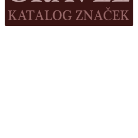
Kde jsme
Užitečné odkazy
Časopis Cykloservis
© Cykl 2026. Při poskytování služeb nám pomáhají soubory cookie.
Používáním webu vyjadřujete souhlas s podmínkami používání. |
IT