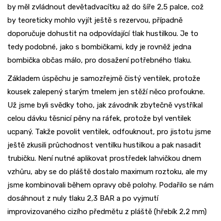
by měl zvládnout devětadvacítku až do šíře 2,5 palce, což
by teoreticky mohlo vyjít ještě s rezervou, případně
doporučuje dohustit na odpovídající tlak hustilkou. Je to
tedy podobné, jako s bombičkami, kdy je rovněž jedna
bombička občas málo, pro dosažení potřebného tlaku.
Základem úspěchu je samozřejmě čistý ventilek, protože
kousek zalepený starým tmelem jen stěží něco profoukne.
Už jsme byli svědky toho, jak závodník zbytečně vystříkal
celou dávku těsnicí pěny na ráfek, protože byl ventilek
ucpaný. Takže povolit ventilek, odfouknout, pro jistotu jsme
ještě zkusili průchodnost ventilku hustilkou a pak nasadit
trubičku. Není nutné aplikovat prostředek lahvičkou dnem
vzhůru, aby se do pláště dostalo maximum roztoku, ale my
jsme kombinovali během opravy obě polohy. Podařilo se nám
dosáhnout z nuly tlaku 2,3 BAR a po vyjmutí
improvizovaného cizího předmětu z pláště (hřebík 2,2 mm)