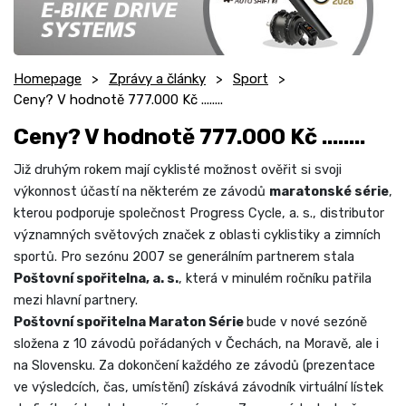
Homepage
Zprávy a články
Sport
Ceny? V hodnotě 777.000 Kč ........
Ceny? V hodnotě 777.000 Kč ........
Již druhým rokem mají cyklisté možnost ověřit si svoji
výkonnost účastí na některém ze závodů
maratonské série
,
kterou podporuje společnost Progress Cycle, a. s., distributor
významných světových značek z oblasti cyklistiky a zimních
sportů. Pro sezónu 2007 se generálním partnerem stala
Poštovní spořitelna, a. s.
, která v minulém ročníku patřila
mezi hlavní partnery.
Poštovní spořitelna Maraton Série
bude v nové sezóně
složena z 10 závodů pořádaných v Čechách, na Moravě, ale i
na Slovensku. Za dokončení každého ze závodů (prezentace
ve výsledcích, čas, umístění) získává závodník virtuální lístek