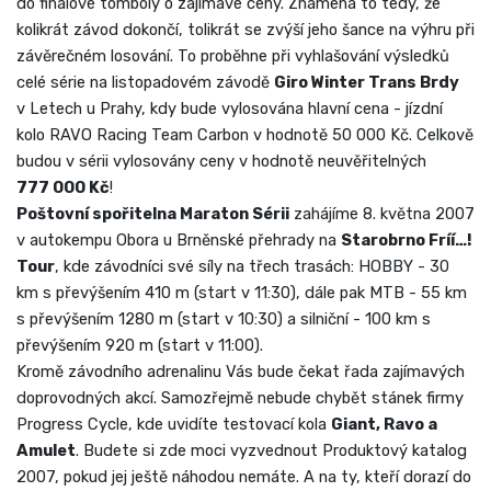
do finálové tomboly o zajímavé ceny. Znamená to tedy, že
kolikrát závod dokončí, tolikrát se zvýší jeho šance na výhru při
závěrečném losování. To proběhne při vyhlašování výsledků
celé série na listopadovém závodě
Giro Winter Trans Brdy
v Letech u Prahy, kdy bude vylosována hlavní cena - jízdní
kolo RAVO Racing Team Carbon v hodnotě 50 000 Kč. Celkově
budou v sérii vylosovány ceny v hodnotě neuvěřitelných
777 000 Kč
!
Poštovní spořitelna Maraton Sérii
zahájíme 8. května 2007
v autokempu Obora u Brněnské přehrady na
Starobrno Fríí…!
Tour
, kde závodníci své síly na třech trasách: HOBBY - 30
km s převýšením 410 m (start v 11:30), dále pak MTB - 55 km
s převýšením 1280 m (start v 10:30) a silniční - 100 km s
převýšením 920 m (start v 11:00).
Kromě závodního adrenalinu Vás bude čekat řada zajímavých
doprovodných akcí. Samozřejmě nebude chybět stánek firmy
Progress Cycle, kde uvidíte testovací kola
Giant, Ravo a
Amulet
. Budete si zde moci vyzvednout Produktový katalog
2007, pokud jej ještě náhodou nemáte. A na ty, kteří dorazí do