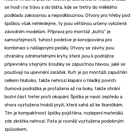
se hodí i na trávu a do bláta, kde se tretry do měkkého
podkladu zakousnou a nepodklouznou. Otvory pro hřeby pod
špičkou však nehledejme, ty jsou většinou určeny vyloženě
závodním modelům. Příprava pro montáž „kufrů“ je
samozřejmostí, tuhost podešve je koncipována pro
kombinaci s nášlapnými pedály. Otvory se závity jsou
chráněny odnímatelnými kryty, které jsou k podrážce
připevněny stejnými šroubky se zápustnou hlavou, jaké se
používají na upevnění zarážek. Kufr je po montáži zapuštěn
celkem hluboko, takže nehrozí klapání o hladký povrch.
Gumová podrážka je protažena až na boky, takže chrání
boční část treter proti okopání. Špička je navíc zepředu a
shora vyztužena hrubší pryží, která sahá až ke tkaničkám.
Tím je kompaktnost špičky pojištěna, rozlepení materiálů
zde zkrátka nehrozí. Pata je rovněž vyztužena podobným
způsobem.