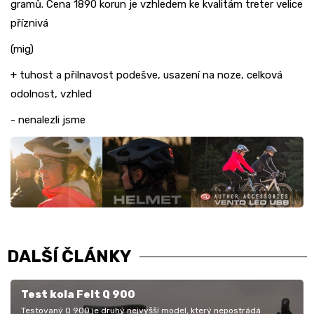
gramů. Cena 1890 korun je vzhledem ke kvalitám treter velice
příznivá
(mig)
+ tuhost a přilnavost podešve, usazení na noze, celková
odolnost, vzhled
- nenalezli jsme
DALŠÍ ČLÁNKY
Test kola Felt Q 900
Testovaný Q 900 je druhý nejvyšší model, který nepostrádá