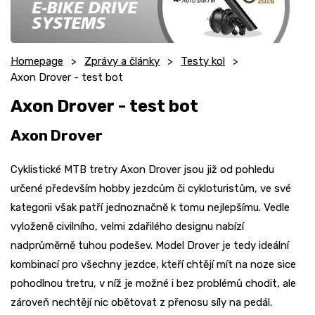
Homepage
Zprávy a články
Testy kol
Axon Drover - test bot
Axon Drover - test bot
Axon Drover
Cyklistické MTB tretry Axon Drover jsou již od pohledu
určené především hobby jezdcům či cykloturistům, ve své
kategorii však patří jednoznačně k tomu nejlepšímu. Vedle
vyloženě civilního, velmi zdařilého designu nabízí
nadprůměrně tuhou podešev. Model Drover je tedy ideální
kombinací pro všechny jezdce, kteří chtějí mít na noze sice
pohodlnou tretru, v níž je možné i bez problémů chodit, ale
zároveň nechtějí nic obětovat z přenosu síly na pedál.