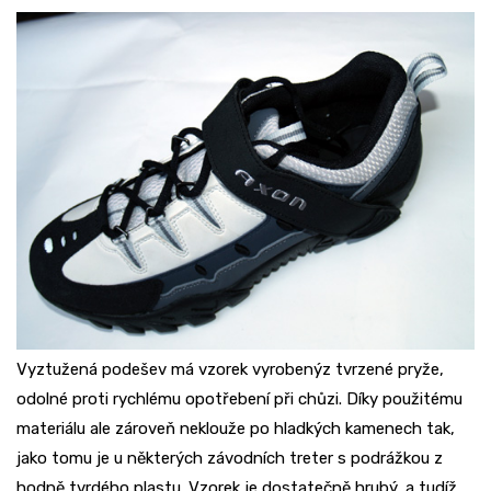
Vyztužená podešev má vzorek vyrobenýz tvrzené pryže,
odolné proti rychlému opotřebení při chůzi. Díky použitému
materiálu ale zároveň neklouže po hladkých kamenech tak,
jako tomu je u některých závodních treter s podrážkou z
hodně tvrdého plastu. Vzorek je dostatečně hrubý, a tudíž