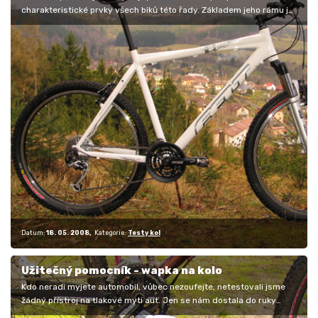
charakteristické prvky všech biků této řady. Základem jeho rámu je
duralová…
Datum:
18. 05. 2008
Kategorie:
Testy kol
Užitečný pomocník - wapka na kolo
Kdo neradi myjete automobil, vůbec nezoufejte, netestovali jsme
žádný přístroj na tlakové mytí aut. Jen se nám dostala do ruky
přenosná…