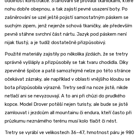
odolnost konstrukce. Stahování se provádí tkaničkami, které
nohu dobře obepnou, a tak zajistí pevné usazení boty. Po
zašněrování se uzel ještě pojistí samostatným páskem se
suchým zipem, jenž nejenže schová tkaničky, ale především
pevně stáhne svrchní část nártu. Jazyk pod páskem není
nijak tlustý, a je tudíž dostatečně přizpůsobivý.
Použité materiály zajistily po několika jízdách, že se tretry
správně vyšláply a přizpůsobily se tak tvaru chodidla. Díky
zpevněné špičce a patě samozřejmě nelze po této stránce
očekávat zázraky, ale například v oblasti vnějšího kloubu se
bota přizpůsobila výrazně. Tretry sedí na noze jistě, nikde
netlačí ani se nevyzouvají. A to ani při chůzi do prudkého
kopce. Model Drover potěší nejen turisty, ale bude se jistě
zamlouvat i jezdcům all mountainu či endura, kteří často při
průzkumu neznámého terénu musí kolo tlačit či nést.
Tretry se vyrábí ve velikostech 36–47, hmotnost páru je 980