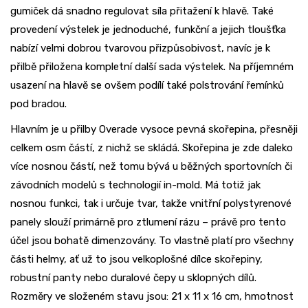
gumiček dá snadno regulovat síla přitažení k hlavě. Také
provedení výstelek je jednoduché, funkční a jejich tloušťka
nabízí velmi dobrou tvarovou přizpůsobivost, navíc je k
přilbě přiložena kompletní další sada výstelek. Na příjemném
usazení na hlavě se ovšem podílí také polstrování řemínků
pod bradou.
Hlavním je u přilby Overade vysoce pevná skořepina, přesněji
celkem osm částí, z nichž se skládá. Skořepina je zde daleko
více nosnou částí, než tomu bývá u běžných sportovních či
závodních modelů s technologií in-mold. Má totiž jak
nosnou funkci, tak i určuje tvar, takže vnitřní polystyrenové
panely slouží primárně pro ztlumení rázu – právě pro tento
účel jsou bohatě dimenzovány. To vlastně platí pro všechny
části helmy, ať už to jsou velkoplošné dílce skořepiny,
robustní panty nebo duralové čepy u sklopných dílů.
Rozměry ve složeném stavu jsou: 21 x 11 x 16 cm, hmotnost