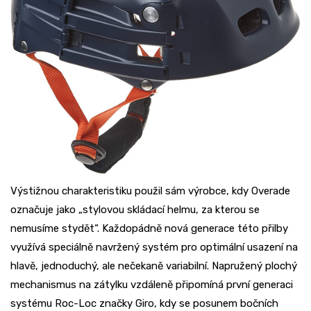
Výstižnou charakteristiku použil sám výrobce, kdy Overade
označuje jako „stylovou skládací helmu, za kterou se
nemusíme stydět“. Každopádně nová generace této přilby
využívá speciálně navržený systém pro optimální usazení na
hlavě, jednoduchý, ale nečekaně variabilní. Napružený plochý
mechanismus na zátylku vzdáleně připomíná první generaci
systému Roc-Loc značky Giro, kdy se posunem bočních