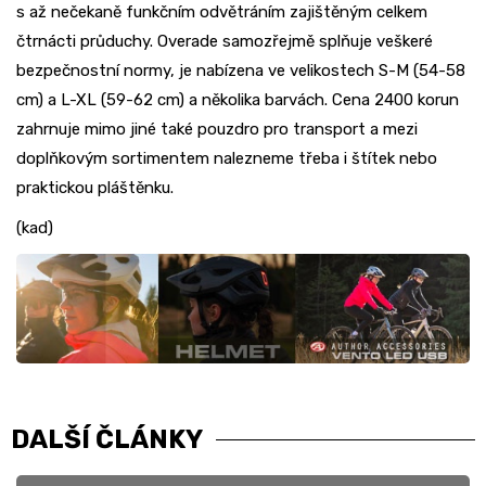
s až nečekaně funkčním odvětráním zajištěným celkem
čtrnácti průduchy. Overade samozřejmě splňuje veškeré
bezpečnostní normy, je nabízena ve velikostech S-M (54-58
cm) a L-XL (59-62 cm) a několika barvách. Cena 2400 korun
zahrnuje mimo jiné také pouzdro pro transport a mezi
doplňkovým sortimentem nalezneme třeba i štítek nebo
praktickou pláštěnku.
(kad)
DALŠÍ ČLÁNKY