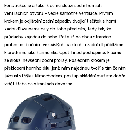
konstrukce je a také, k čemu slouží sedm horních
ventilačních otvorů – vedle samotné ventilace. Prvním
krokem je odjištění zadní západky dvojicí tlačítek a horní
zadní díl vsuneme celý do toho před ním, tedy tak, že
průduchy zajedou do sebe. Poté již na obou stranách
prohneme bočnice ve svislých pantech a zadní díl přiblížíme
k přednímu jako harmoniku. Opět ihned pochopíme, k čemu
že slouží nevšední boční prolisy. Posledním krokem je
překlopení horního dílu, jenž nám najednou tvoří s tím čelním
jakousi stříšku. Mimochodem, postup skládání můžete dobře
vidět třeba na stránkách dovozce.