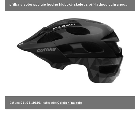
přilba v sobě spojuje hodně hluboký skelet s příkladnou ochranou
týla a…
Datum:
06. 08. 2020
Kategorie:
Oblečení na kolo