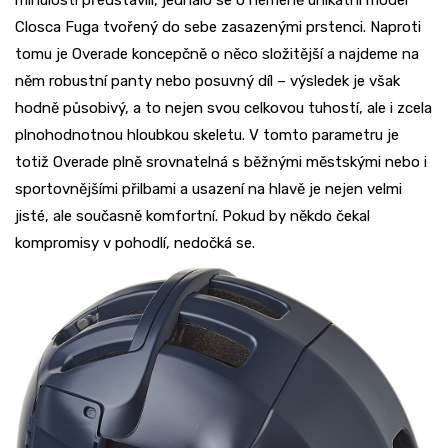
minulosti představili, jednalo se o neméně unikátní model
Closca Fuga tvořený do sebe zasazenými prstenci. Naproti
tomu je Overade koncepčně o něco složitější a najdeme na
něm robustní panty nebo posuvný díl – výsledek je však
hodně působivý, a to nejen svou celkovou tuhostí, ale i zcela
plnohodnotnou hloubkou skeletu. V tomto parametru je
totiž Overade plně srovnatelná s běžnými městskými nebo i
sportovnějšími přilbami a usazení na hlavě je nejen velmi
jisté, ale současně komfortní. Pokud by někdo čekal
kompromisy v pohodlí, nedočká se.