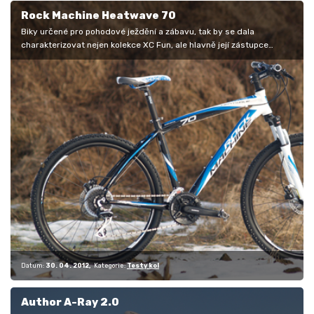
Rock Machine Heatwave 70
Biky určené pro pohodové ježdění a zábavu, tak by se dala
charakterizovat nejen kolekce XC Fun, ale hlavně její zástupce
Heatwave z nižších…
Datum:
30. 04. 2012
Kategorie:
Testy kol
Author A-Ray 2.0