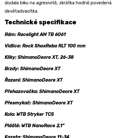
dodala biku na agresivitě, zkrátka hodně povedená
devětadvacítka.
Technické specifikace
Rám: Racelight AM TB 6061
Vidlice: Rock ShoxReba RLT 100 mm
Kliky: ShimanoDeore XT, 26-38
Brzdy: ShimanoDeore XT
Řazení: ShimanoDeore XT
Přehazovačka: ShimanoDeore XT
Přesmykač: ShimanoDeore XT
Kola: WTB Stryker TCS
Pláště: WTB NanoRace 2,1“
Kazeta: ShimanoDeore 11-34