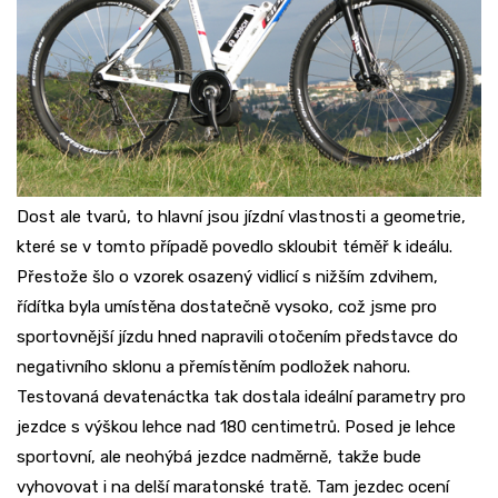
Dost ale tvarů, to hlavní jsou jízdní vlastnosti a geometrie,
které se v tomto případě povedlo skloubit téměř k ideálu.
Přestože šlo o vzorek osazený vidlicí s nižším zdvihem,
řídítka byla umístěna dostatečně vysoko, což jsme pro
sportovnější jízdu hned napravili otočením představce do
negativního sklonu a přemístěním podložek nahoru.
Testovaná devatenáctka tak dostala ideální parametry pro
jezdce s výškou lehce nad 180 centimetrů. Posed je lehce
sportovní, ale neohýbá jezdce nadměrně, takže bude
vyhovovat i na delší maratonské tratě. Tam jezdec ocení