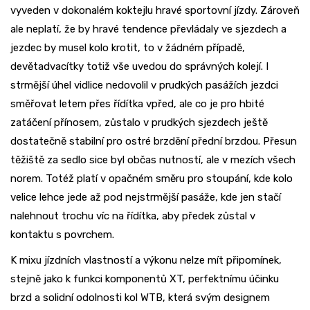
vyveden v dokonalém koktejlu hravé sportovní jízdy. Zároveň
ale neplatí, že by hravé tendence převládaly ve sjezdech a
jezdec by musel kolo krotit, to v žádném případě,
devětadvacítky totiž vše uvedou do správných kolejí. I
strmější úhel vidlice nedovolil v prudkých pasážích jezdci
směřovat letem přes řídítka vpřed, ale co je pro hbité
zatáčení přínosem, zůstalo v prudkých sjezdech ještě
dostatečně stabilní pro ostré brzdění přední brzdou. Přesun
těžiště za sedlo sice byl občas nutností, ale v mezích všech
norem. Totéž platí v opačném směru pro stoupání, kde kolo
velice lehce jede až pod nejstrmější pasáže, kde jen stačí
nalehnout trochu víc na řídítka, aby předek zůstal v
kontaktu s povrchem.
K mixu jízdních vlastností a výkonu nelze mít připomínek,
stejně jako k funkci komponentů XT, perfektnímu účinku
brzd a solidní odolnosti kol WTB, která svým designem