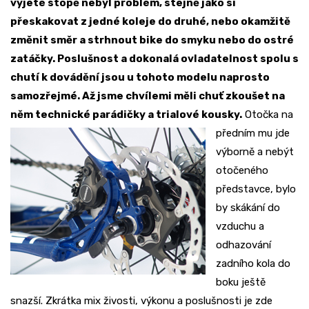
vyjeté stopě nebyl problém, stejně jako si
přeskakovat z jedné koleje do druhé, nebo okamžitě
změnit směr a strhnout bike do smyku nebo do ostré
zatáčky. Poslušnost a dokonalá ovladatelnost spolu s
chutí k dovádění jsou u tohoto modelu naprosto
samozřejmé. Až jsme chvílemi měli chuť zkoušet na
něm technické parádičky a trialové kousky.
Otočka na
předním mu jde
výborně a nebýt
otočeného
představce, bylo
by skákání do
vzduchu a
odhazování
zadního kola do
boku ještě
snazší. Zkrátka mix živosti, výkonu a poslušnosti je zde