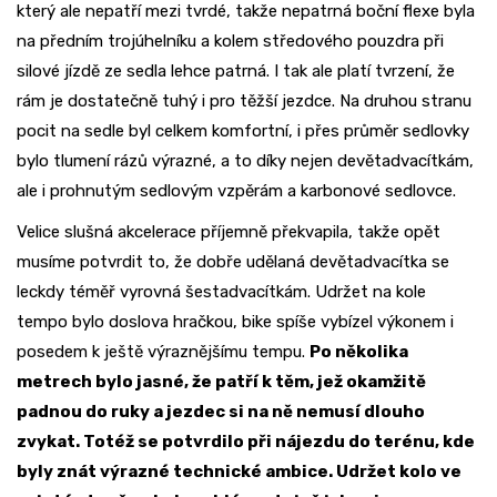
který ale nepatří mezi tvrdé, takže nepatrná boční flexe byla
na předním trojúhelníku a kolem středového pouzdra při
silové jízdě ze sedla lehce patrná. I tak ale platí tvrzení, že
rám je dostatečně tuhý i pro těžší jezdce. Na druhou stranu
pocit na sedle byl celkem komfortní, i přes průměr sedlovky
bylo tlumení rázů výrazné, a to díky nejen devětadvacítkám,
ale i prohnutým sedlovým vzpěrám a karbonové sedlovce.
Velice slušná akcelerace příjemně překvapila, takže opět
musíme potvrdit to, že dobře udělaná devětadvacítka se
leckdy téměř vyrovná šestadvacítkám. Udržet na kole
tempo bylo doslova hračkou, bike spíše vybízel výkonem i
posedem k ještě výraznějšímu tempu.
Po několika
metrech bylo jasné, že patří k těm, jež okamžitě
padnou do ruky a jezdec si na ně nemusí dlouho
zvykat. Totéž se potvrdilo při nájezdu do terénu, kde
byly znát výrazné technické ambice. Udržet kolo ve