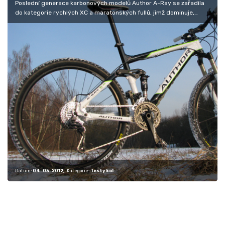
Poslední generace karbonových modelů Author A-Ray se zařadila
do kategorie rychlých XC a maratonských fullů, jimž dominuje,
alespoň…
Datum:
04. 05. 2012
Kategorie:
Testy kol