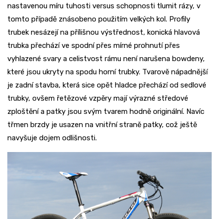
nastavenou míru tuhosti versus schopnosti tlumit rázy, v
tomto případě znásobeno použitím velkých kol. Profily
trubek nesázejí na přílišnou výstřednost, konická hlavová
trubka přechází ve spodní přes mírné prohnutí přes
vyhlazené svary a celistvost rámu není narušena bowdeny,
které jsou ukryty na spodu horní trubky. Tvarově nápadnější
je zadní stavba, která sice opět hladce přechází od sedlové
trubky, ovšem řetězové vzpěry mají výrazné středové
zploštění a patky jsou svým tvarem hodně originální. Navíc
třmen brzdy je usazen na vnitřní straně patky, což ještě
navyšuje dojem odlišnosti.